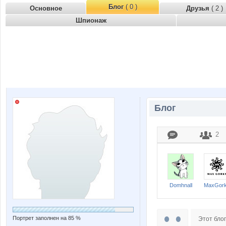
Блог
( 0 )
Основное
Друзья
( 2 )
Шпионаж
Блог
2
Domhnall
MaxGor
Портрет заполнен на 85 %
Этот блог